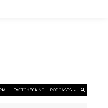
RIAL
FACTCHECKING
PODCASTS
Podcast Santé
Podcast Environnement