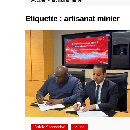
Accueil
»
artisanat minier
Étiquette :
artisanat minier
Article Sponsorisé
La une