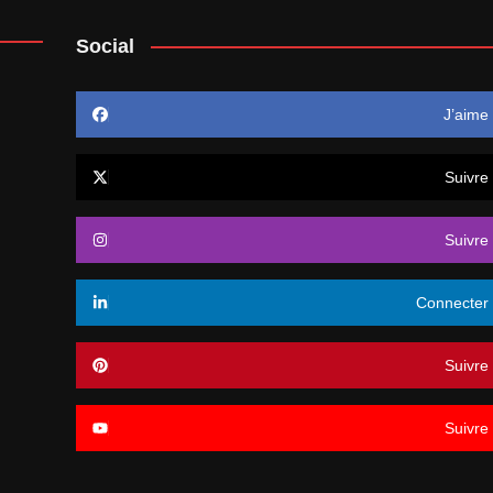
Social
J’aime
Suivre
Suivre
Connecter
Suivre
Suivre