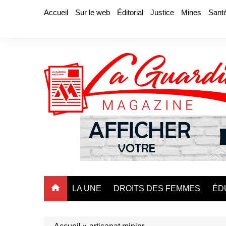
Aller
Accueil
Sur le web
Éditorial
Justice
Mines
Sant
au
contenu
LA UNE
DROITS DES FEMMES
ÉD