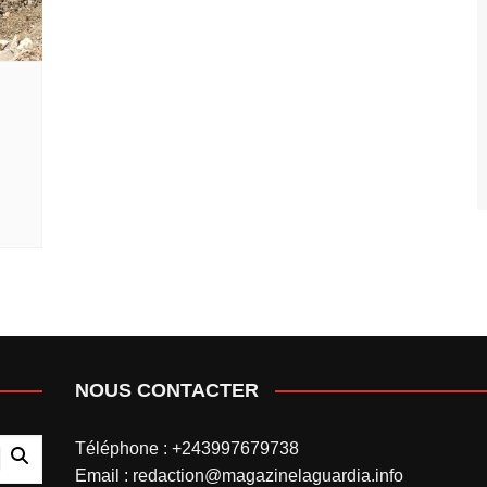
NOUS CONTACTER
Téléphone : +243997679738
Email : redaction@magazinelaguardia.info