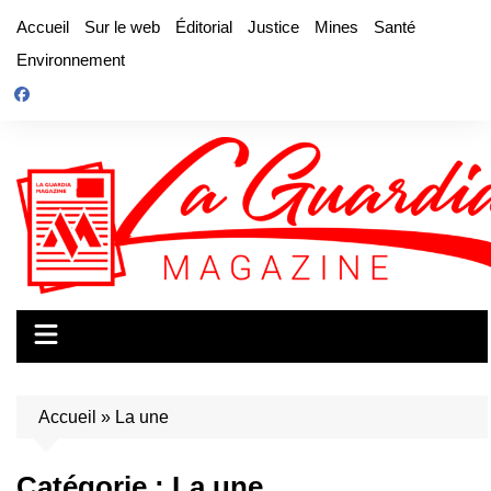
Aller
Accueil
Sur le web
Éditorial
Justice
Mines
Santé
au
Environnement
contenu
Accueil
»
La une
Catégorie :
La une