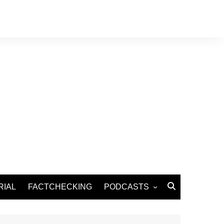
RIAL
FACTCHECKING
PODCASTS
Podcast Santé
Podcast Environnement