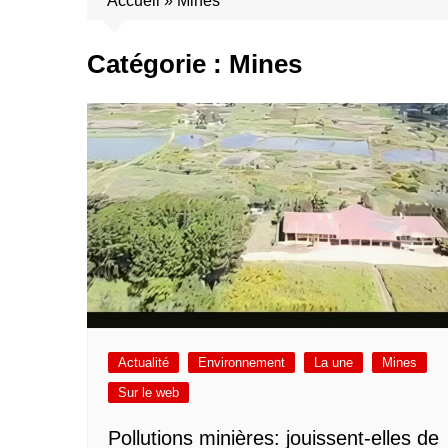
Accueil
»
Mines
Catégorie :
Mines
Actualité
Environnement
La une
Mines
Sur le web
Pollutions minières: jouissent-elles de