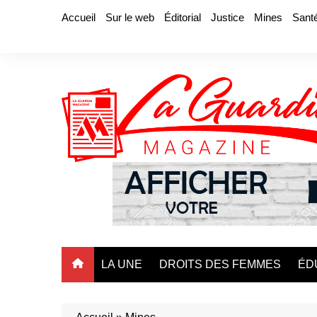
Aller
Accueil
Sur le web
Éditorial
Justice
Mines
Sant
au
contenu
LA UNE
DROITS DES FEMMES
ÉD