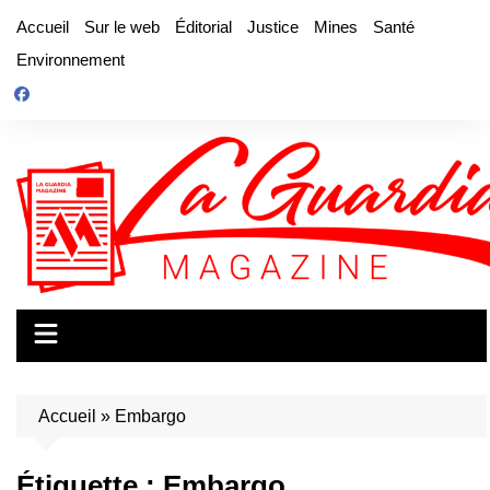
Aller
Accueil
Sur le web
Éditorial
Justice
Mines
Santé
au
Environnement
contenu
Accueil
»
Embargo
Étiquette :
Embargo