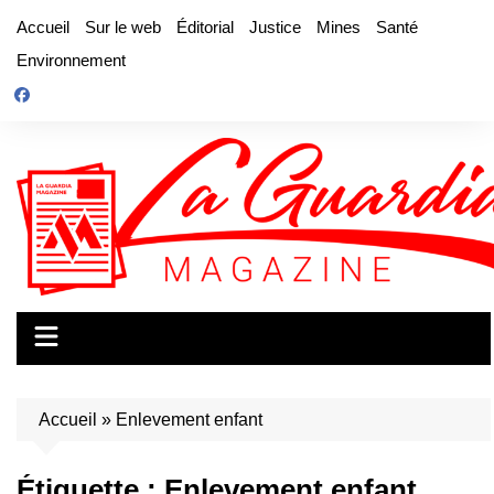
Aller
Accueil
Sur le web
Éditorial
Justice
Mines
Santé
au
Environnement
contenu
Accueil
»
Enlevement enfant
Étiquette :
Enlevement enfant