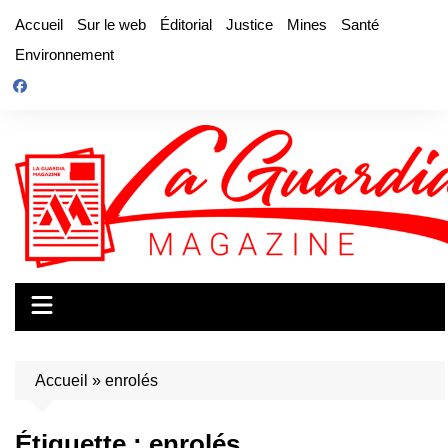
Aller
Accueil
Sur le web
Éditorial
Justice
Mines
Santé
au
Environnement
contenu
Accueil
»
enrolés
Étiquette :
enrolés