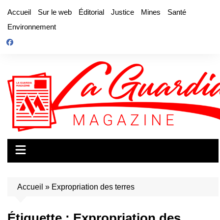
Aller
Accueil
Sur le web
Éditorial
Justice
Mines
Santé
au
Environnement
contenu
Accueil
»
Expropriation des terres
Étiquette :
Expropriation des