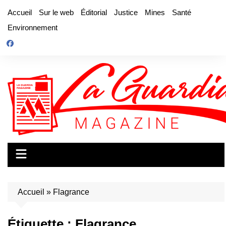
Aller
Accueil
Sur le web
Éditorial
Justice
Mines
Santé
au
Environnement
contenu
Accueil
»
Flagrance
Étiquette :
Flagrance