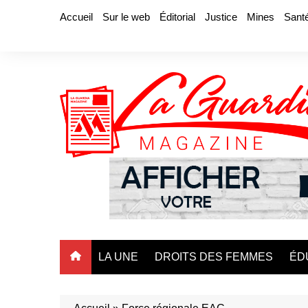
Aller
Accueil
Sur le web
Éditorial
Justice
Mines
Sant
au
contenu
LA UNE
DROITS DES FEMMES
ÉD