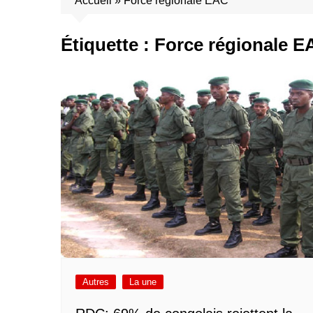
Accueil
»
Force régionale EAC
Étiquette :
Force régionale E
Autres
La une