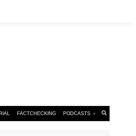
RIAL
FACTCHECKING
PODCASTS
Podcast Santé
Podcast Environnement