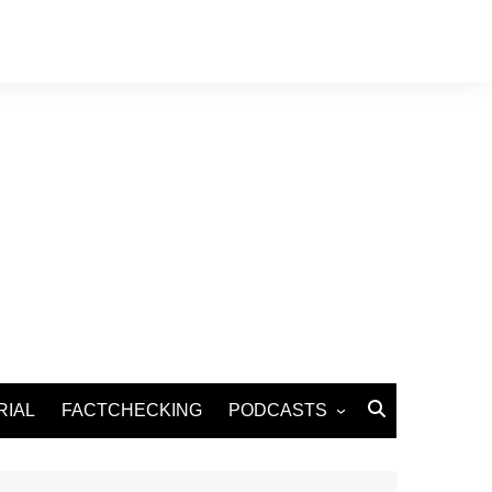
RIAL
FACTCHECKING
PODCASTS
Podcast Santé
Podcast Environnement