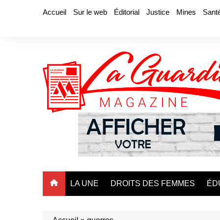
Aller
Accueil
Sur le web
Éditorial
Justice
Mines
Sant
au
contenu
LA UNE
DROITS DES FEMMES
ÉD