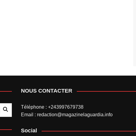
NOUS CONTACTER
Téléphone : +243997679738
Email : redaction@magazinelaguardia.info
Social