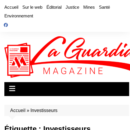
Aller
Accueil
Sur le web
Éditorial
Justice
Mines
Santé
au
Environnement
contenu
Accueil
»
Investisseurs
Étiquette :
Investisseurs