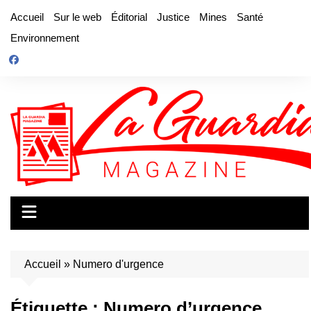
Aller
Accueil
Sur le web
Éditorial
Justice
Mines
Santé
au
Environnement
contenu
Accueil
»
Numero d'urgence
Étiquette :
Numero d’urgence