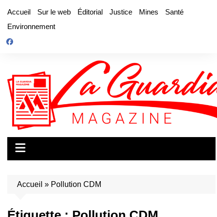
Aller
Accueil
Sur le web
Éditorial
Justice
Mines
Santé
au
Environnement
contenu
Accueil
»
Pollution CDM
Étiquette :
Pollution CDM