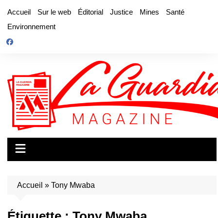
Aller
Accueil
Sur le web
Éditorial
Justice
Mines
Santé
au
Environnement
contenu
Accueil
»
Tony Mwaba
Étiquette :
Tony Mwaba