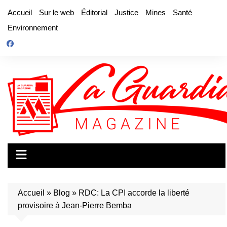
Aller
Accueil
Sur le web
Éditorial
Justice
Mines
Santé
au
Environnement
contenu
Accueil
»
Blog
»
RDC: La CPI accorde la liberté
provisoire à Jean-Pierre Bemba