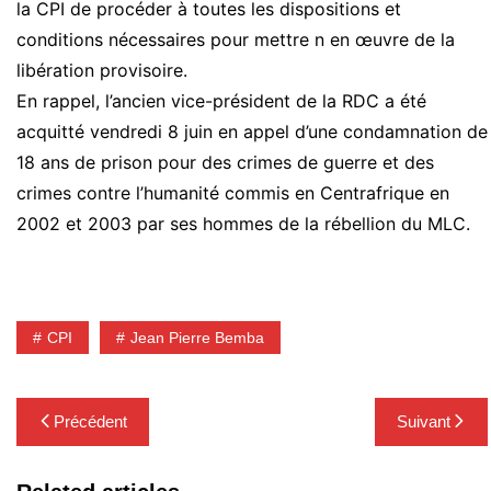
la
CPI
de procéder à toutes les dispositions et
conditions nécessaires pour mettre n en œuvre de la
libération provisoire.
En rappel, l’ancien vice-président de la
RDC
a été
acquitté vendredi 8 juin en appel d’une condamnation de
18 ans de prison pour des crimes de guerre et des
crimes contre l’humanité commis en Centrafrique en
2002 et 2003 par ses hommes de la rébellion du
MLC
.
CPI
Jean Pierre Bemba
Navigation
Précédent
Suivant
de
l’article