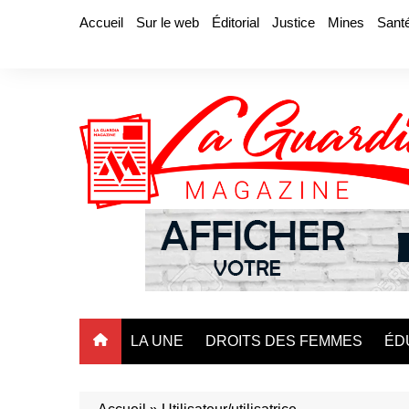
Aller
Accueil
Sur le web
Éditorial
Justice
Mines
Sant
au
contenu
LA UNE
DROITS DES FEMMES
ÉD