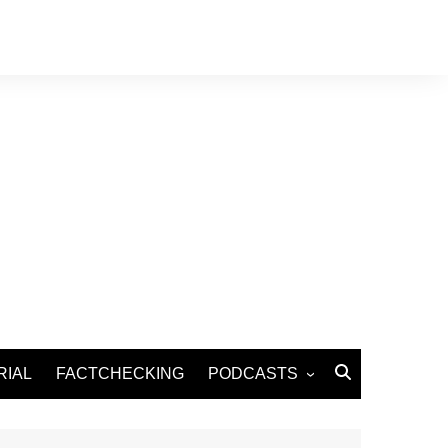
RIAL
FACTCHECKING
PODCASTS
Podcast Santé
Podcast Environnement