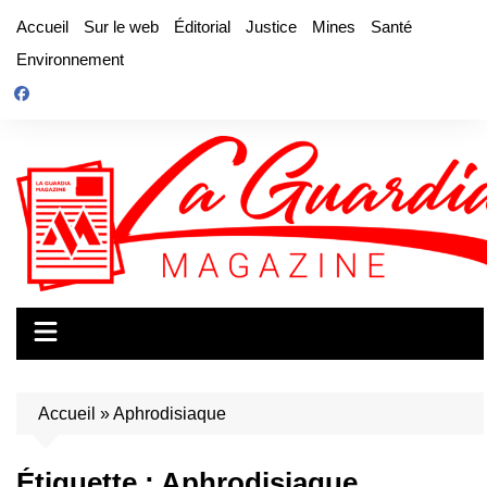
Aller
Accueil
Sur le web
Éditorial
Justice
Mines
Santé
au
Environnement
contenu
Accueil
»
Aphrodisiaque
Étiquette :
Aphrodisiaque