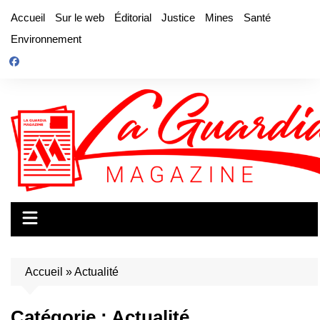
Aller
Accueil
Sur le web
Éditorial
Justice
Mines
Santé
au
Environnement
contenu
Accueil
»
Actualité
Catégorie :
Actualité