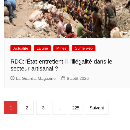
Actualité
La une
Mines
Sur le web
RDC:l’État entretient-il l’illégalité dans le
secteur artisanal ?
La Guardia Magazine
6 août 2026
Pagination
1
2
3
…
225
Suivant
des
publications