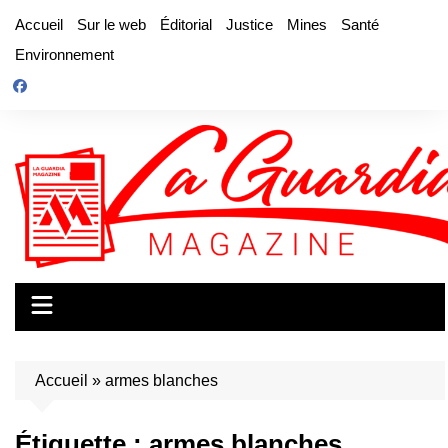
Aller
Accueil
Sur le web
Éditorial
Justice
Mines
Santé
au
Environnement
contenu
Accueil
»
armes blanches
Étiquette :
armes blanches