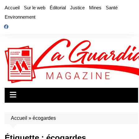
Aller
Accueil
Sur le web
Éditorial
Justice
Mines
Santé
au
Environnement
contenu
Accueil
»
écogardes
Étiquette :
écogardes