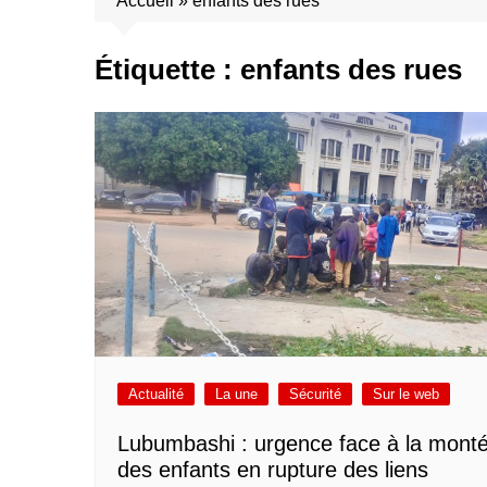
Accueil
»
enfants des rues
Étiquette :
enfants des rues
Actualité
La une
Sécurité
Sur le web
Lubumbashi : urgence face à la mont
des enfants en rupture des liens