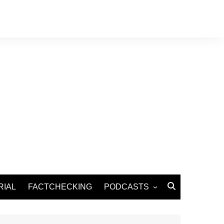
RIAL
FACTCHECKING
PODCASTS
Podcast Santé
Podcast Environnement