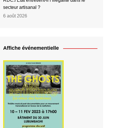
RDC:l’État entretient-il l’illégalité dans le
secteur artisanal ?
6 août 2026
Affiche événementielle