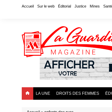
Aller
Accueil
Sur le web
Éditorial
Justice
Mines
Sant
au
contenu
LA UNE
DROITS DES FEMMES
ÉD