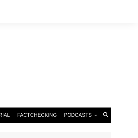
RIAL
FACTCHECKING
PODCASTS
Podcast Santé
Podcast Environnement