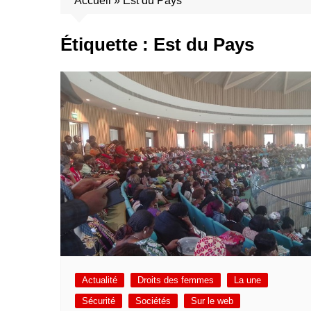
Accueil
»
Est du Pays
Étiquette :
Est du Pays
Actualité
Droits des femmes
La une
Sécurité
Sociétés
Sur le web