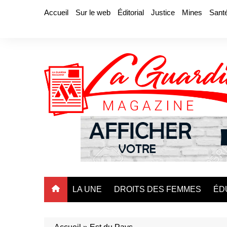
Aller
Accueil
Sur le web
Éditorial
Justice
Mines
Sant
au
contenu
LA UNE
DROITS DES FEMMES
ÉD