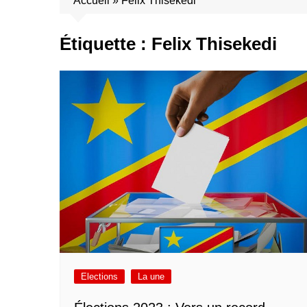
Accueil
»
Felix Thisekedi
Étiquette :
Felix Thisekedi
Elections
La une