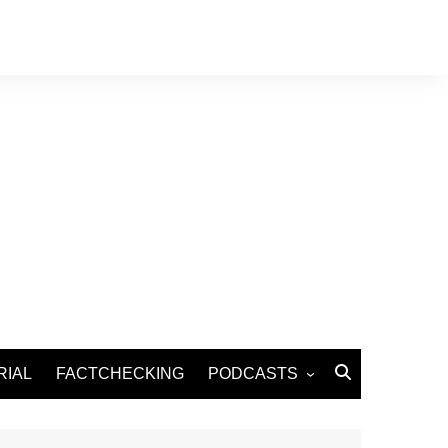
RIAL
FACTCHECKING
PODCASTS
Podcast Santé
Podcast Environnement