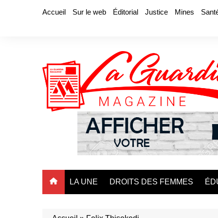
Aller
Accueil
Sur le web
Éditorial
Justice
Mines
Sant
au
contenu
LA UNE
DROITS DES FEMMES
ÉD