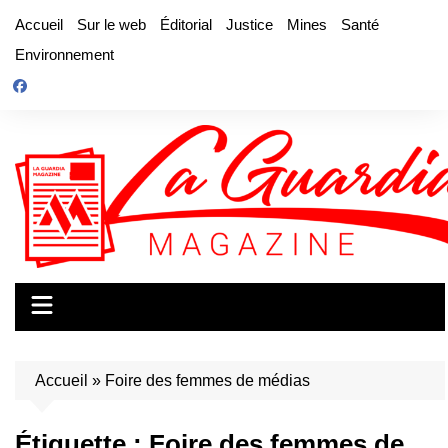
Aller
Accueil
Sur le web
Éditorial
Justice
Mines
Santé
au
Environnement
contenu
Accueil
»
Foire des femmes de médias
Étiquette :
Foire des femmes de