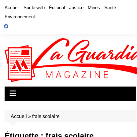
Aller
Accueil
Sur le web
Éditorial
Justice
Mines
Santé
au
Environnement
contenu
Accueil
»
frais scolaire
Étiquette :
frais scolaire