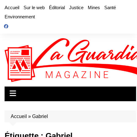
Aller
Accueil
Sur le web
Éditorial
Justice
Mines
Santé
au
Environnement
contenu
Accueil
»
Gabriel
Étiquette :
Gabriel