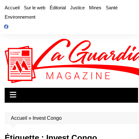
Aller
Accueil
Sur le web
Éditorial
Justice
Mines
Santé
au
Environnement
contenu
Accueil
»
Invest Congo
Étiquette :
Invest Congo