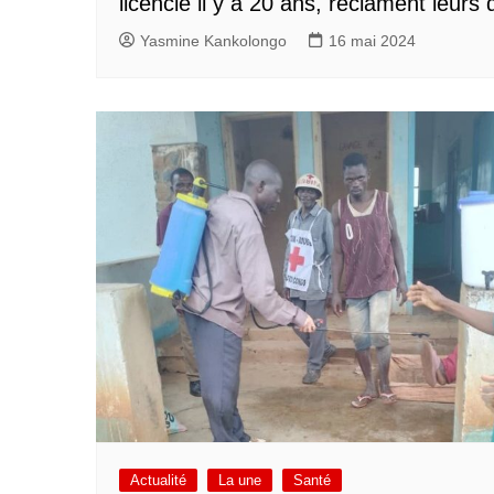
licencié il y a 20 ans, réclament leurs 
Yasmine Kankolongo
16 mai 2024
Actualité
La une
Santé