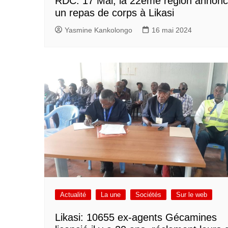
RDC: 17 Mai, la 22ème région annon
un repas de corps à Likasi
Yasmine Kankolongo
16 mai 2024
Actualité
La une
Sociétés
Sur le web
Likasi: 10655 ex-agents Gécamines