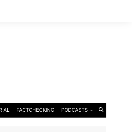
RIAL
FACTCHECKING
PODCASTS
Podcast Santé
Podcast Environnement