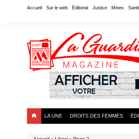
Aller
Accueil
Sur le web
Éditorial
Justice
Mines
Sant
au
contenu
LA UNE
DROITS DES FEMMES
ÉD