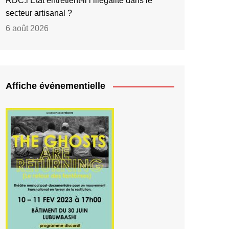
RDC:l’État entretient-il l’illégalité dans le
secteur artisanal ?
6 août 2026
Affiche événementielle