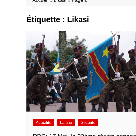
Accueil
»
Likasi
»
Page 2
Étiquette :
Likasi
Actualité
La une
Sécurité