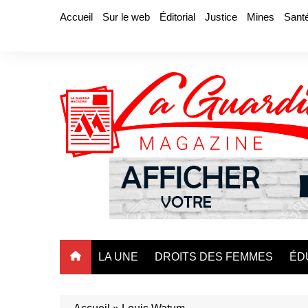
Aller
Accueil
Sur le web
Éditorial
Justice
Mines
Sant
au
contenu
LA UNE
DROITS DES FEMMES
ÉD