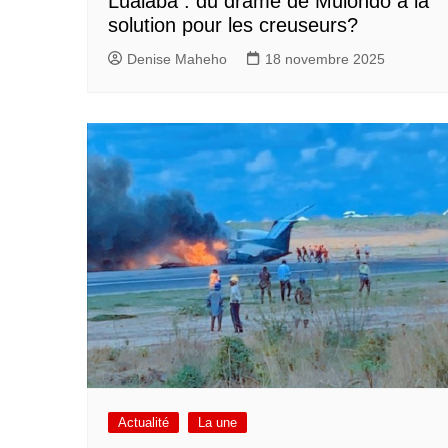
Lualaba : du drame de Mulondo à la
solution pour les creuseurs?
Denise Maheho
18 novembre 2025
Actualité
La une