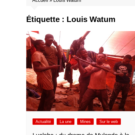
Accueil
»
Louis Watum
Étiquette :
Louis Watum
Actualité
La une
Mines
Sur le web