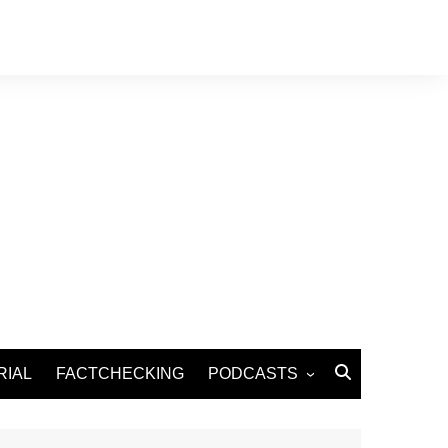
RIAL
FACTCHECKING
PODCASTS
Podcast Santé
Podcast Environnement