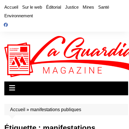
Aller
Accueil
Sur le web
Éditorial
Justice
Mines
Santé
au
Environnement
contenu
Accueil
»
manifestations publiques
Étiquette :
manifestations