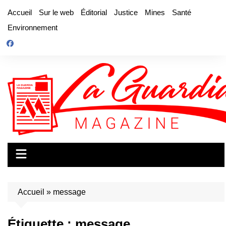
Aller
Accueil
Sur le web
Éditorial
Justice
Mines
Santé
au
Environnement
contenu
Accueil
»
message
Étiquette :
message