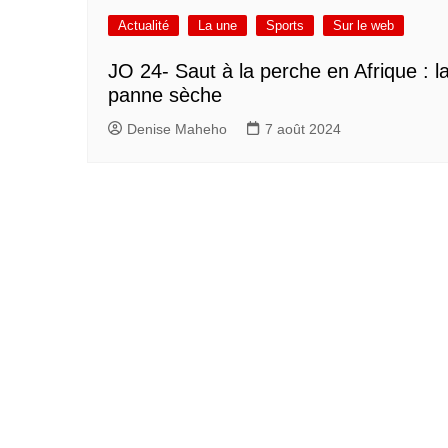
Actualité
La une
Sports
Sur le web
JO 24- Saut à la perche en Afrique : l
panne sèche
Denise Maheho
7 août 2024