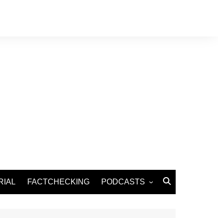
RIAL
FACTCHECKING
PODCASTS
Podcast Santé
Podcast Environnement