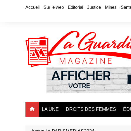
Aller
Accueil
Sur le web
Éditorial
Justice
Mines
Sant
au
contenu
LA UNE
DROITS DES FEMMES
ÉD