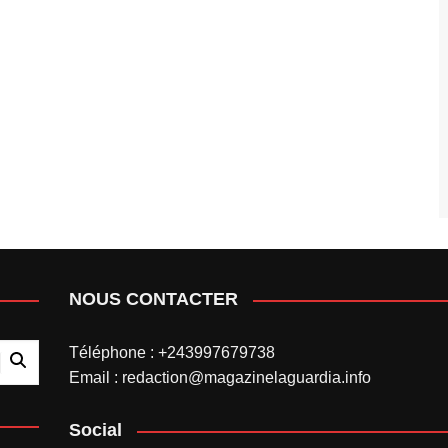
NOUS CONTACTER
Téléphone : +243997679738
Email : redaction@magazinelaguardia.info
Social