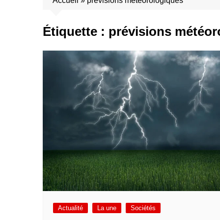
Accueil
»
prévisions météorologiques
Étiquette :
prévisions météor
Actualité
La une
Sociétés