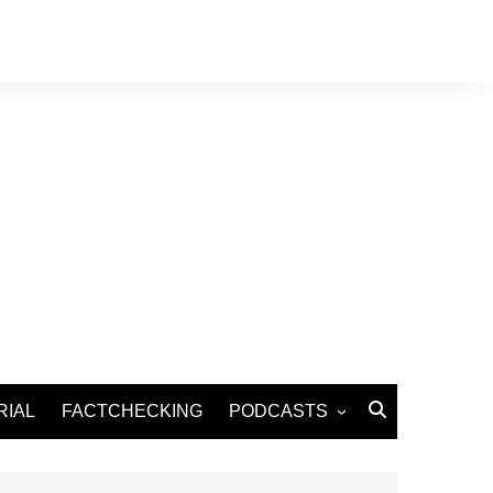
RIAL
FACTCHECKING
PODCASTS
Podcast Santé
Podcast Environnement