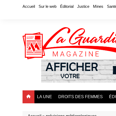
Aller
Accueil
Sur le web
Éditorial
Justice
Mines
Sant
au
contenu
LA UNE
DROITS DES FEMMES
ÉD