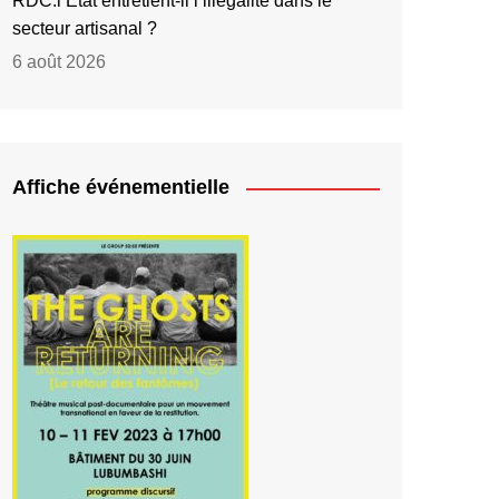
RDC:l’État entretient-il l’illégalité dans le
secteur artisanal ?
6 août 2026
Affiche événementielle