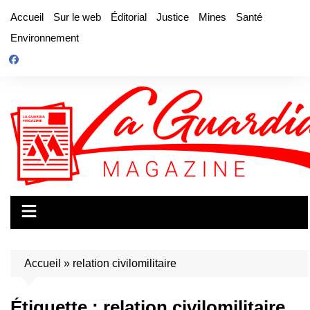
Aller
Accueil
Sur le web
Éditorial
Justice
Mines
Santé
au
Environnement
contenu
Accueil
»
relation civilomilitaire
Étiquette :
relation civilomilitaire