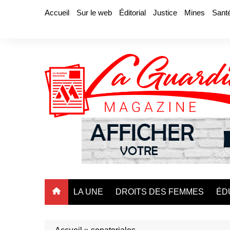
Aller
Accueil
Sur le web
Éditorial
Justice
Mines
Sant
au
contenu
LA UNE
DROITS DES FEMMES
ÉD