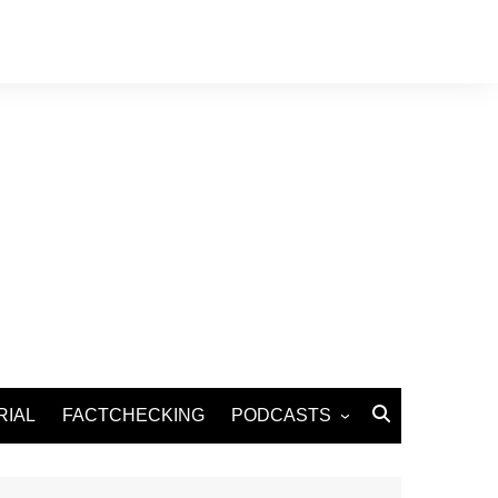
RIAL
FACTCHECKING
PODCASTS
Podcast Santé
Podcast Environnement