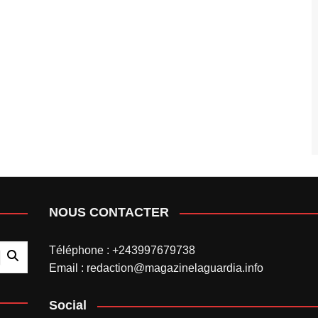
NOUS CONTACTER
Téléphone : +243997679738
Email : redaction@magazinelaguardia.info
Social