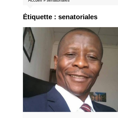
Accueil
»
senatoriales
Étiquette :
senatoriales