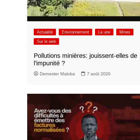
Actualité
Environnement
La une
Mines
Sur le web
Pollutions minières: jouissent-elles de
l’impunité ?
Demester Maloba
7 août 2026