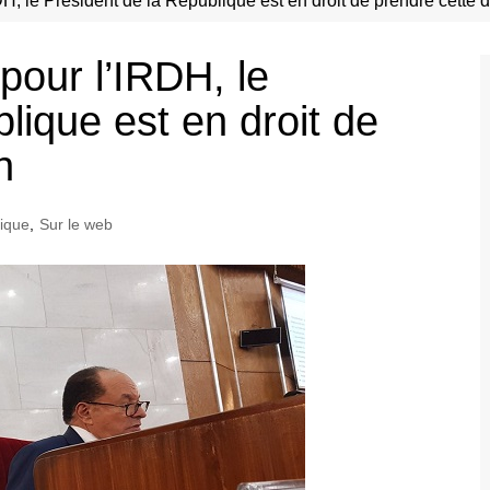
H, le Président de la République est en droit de prendre cette 
pour l’IRDH, le
lique est en droit de
n
tique
,
Sur le web