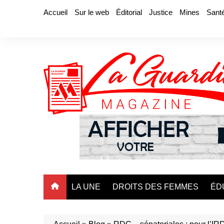
Aller
Accueil
Sur le web
Éditorial
Justice
Mines
Sant
au
contenu
LA UNE
DROITS DES FEMMES
ÉD