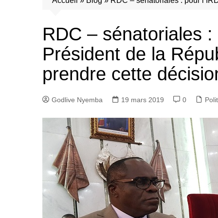
Accueil
»
Blog
»
RDC – sénatoriales : pour l’IRD
RDC – sénatoriales : 
Président de la Répub
prendre cette décisio
Godlive Nyemba
19 mars 2019
0
Poli