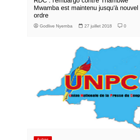
RDC : l’embargo contre Thambwe
Mwamba est maintenu jusqu’à nouvel
ordre
Godlive Nyemba
27 juillet 2018
0
Autres