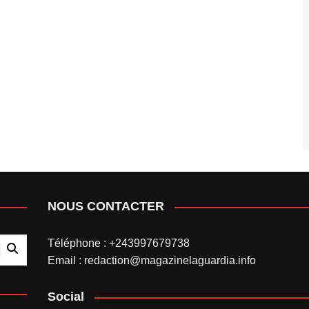
NOUS CONTACTER
Téléphone : +243997679738
Email : redaction@magazinelaguardia.info
Social