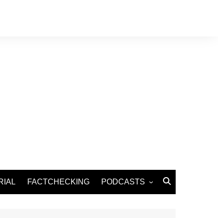
RIAL
FACTCHECKING
PODCASTS
Podcast Santé
Podcast Environnement