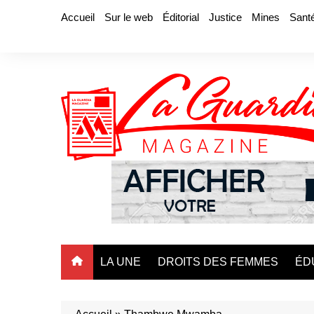
Aller
Accueil
Sur le web
Éditorial
Justice
Mines
Sant
au
contenu
LA UNE
DROITS DES FEMMES
ÉD