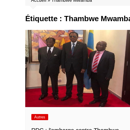
Accueil
»
Thambwe Mwamba
Étiquette :
Thambwe Mwamb
Autres