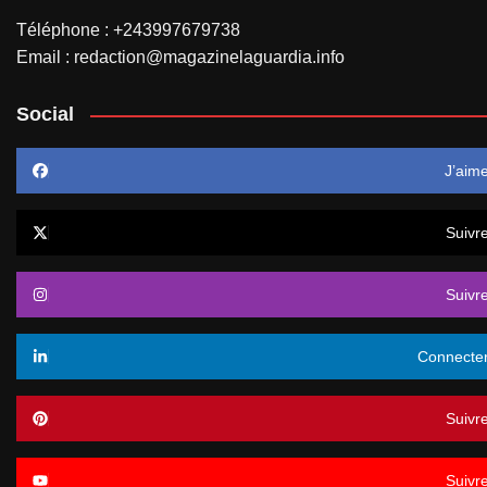
Téléphone : +243997679738
Email : redaction@magazinelaguardia.info
Social
J’aim
Suivr
Suivr
Connecte
Suivr
Suivr