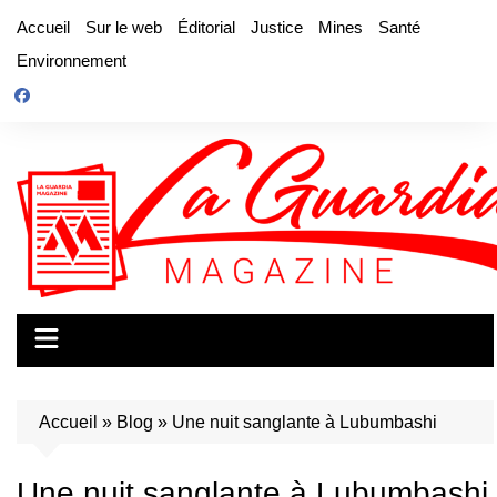
Aller
Accueil
Sur le web
Éditorial
Justice
Mines
Santé
au
Environnement
contenu
Accueil
»
Blog
»
Une nuit sanglante à Lubumbashi
Une nuit sanglante à Lubumbashi