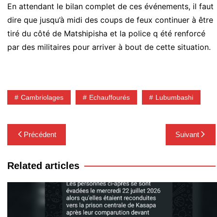
En attendant le bilan complet de ces événements, il faut
dire que jusqu’à midi des coups de feux continuer à être
tiré du côté de Matshipisha et la police q été renforcé
par des militaires pour arriver à bout de cette situation.
Cambriolages
Echauffourés
Lubumbashi
Navigation
Précédent
Suivant
de
l’article
Related articles