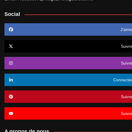
Social
J’aim
Suivr
Suivr
Connecte
Suivr
Suivr
A propos de nous