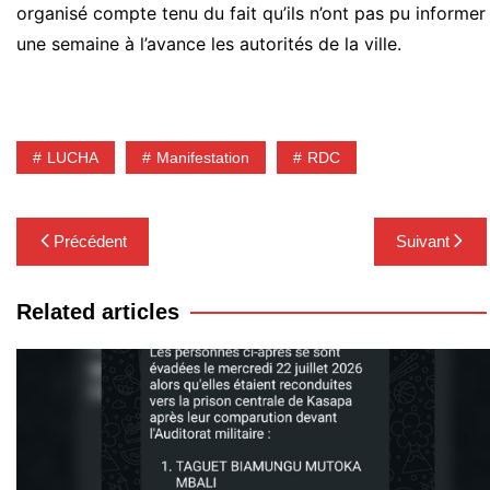
organisé compte tenu du fait qu’ils n’ont pas pu informer
une semaine à l’avance les autorités de la ville.
LUCHA
Manifestation
RDC
Navigation
Précédent
Suivant
de
l’article
Related articles