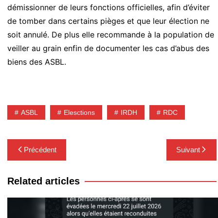
démissionner de leurs fonctions officielles, afin d’éviter
de tomber dans certains pièges et que leur élection ne
soit annulé. De plus elle recommande à la population de
veiller au grain enfin de documenter les cas d’abus des
biens des ASBL.
ASBL
Elesctions
IRDH
RDC
Navigation
Précédent
Suivant
de
l’article
Related articles