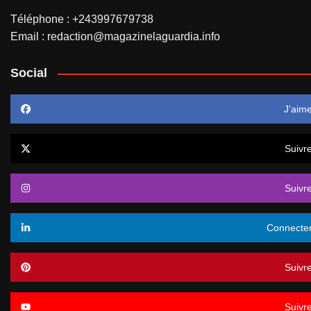
Téléphone : +243997679738
Email : redaction@magazinelaguardia.info
Social
J’aim
Suivr
Suivr
Connecte
Suivr
Suivr