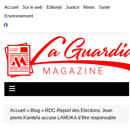
Aller
Accueil
Sur le web
Éditorial
Justice
Mines
Santé
au
Environnement
contenu
Accueil
»
Blog
»
RDC-Report des Elections: Jean
pierre Kambila accuse LAMUKA d’être responsable