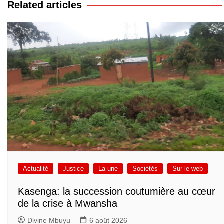
l’article
Related articles
Actualité
Justice
La une
Sociétés
Sur le web
Kasenga: la succession coutumière au cœur
de la crise à Mwansha
Divine Mbuyu
6 août 2026