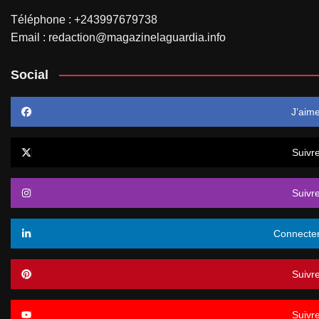
Téléphone : +243997679738
Email : redaction@magazinelaguardia.info
Social
J’aim
Suivr
Suivr
Connecte
Suivr
Suivr