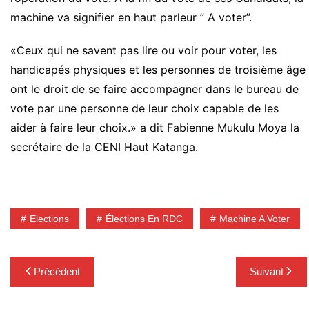
machine va signifier en haut parleur ’’ A voter’’.
«Ceux qui ne savent pas lire ou voir pour voter, les
handicapés physiques et les personnes de troisième âge
ont le droit de se faire accompagner dans le bureau de
vote par une personne de leur choix capable de les
aider à faire leur choix.» a dit Fabienne Mukulu Moya la
secrétaire de la CENI Haut Katanga.
Elections
Élections En RDC
Machine A Voter
Navigation
Précédent
Suivant
de