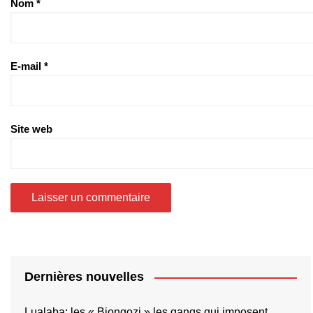
Nom
*
E-mail
*
Site web
Dernières nouvelles
Lualaba: les « Biongozi » les gangs qui imposent