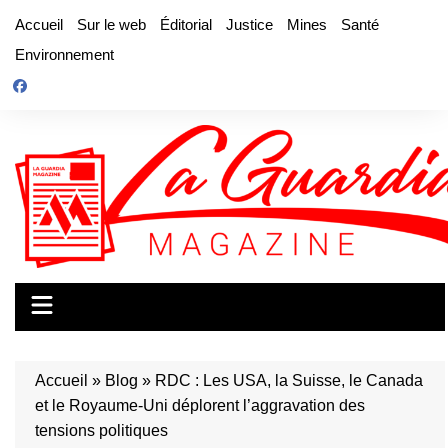
Aller
Accueil
Sur le web
Éditorial
Justice
Mines
Santé
au
Environnement
contenu
Accueil
»
Blog
»
RDC : Les USA, la Suisse, le Canada
et le Royaume-Uni déplorent l’aggravation des
tensions politiques