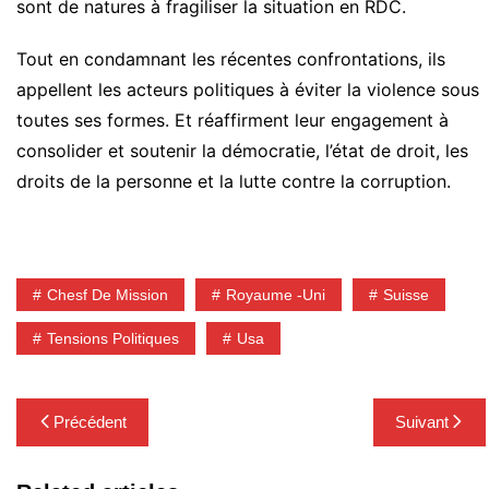
sont de natures à fragiliser la situation en RDC.
Tout en condamnant les récentes confrontations, ils
appellent les acteurs politiques à éviter la violence sous
toutes ses formes. Et réaffirment leur engagement à
consolider et soutenir la démocratie, l’état de droit, les
droits de la personne et la lutte contre la corruption.
Chesf De Mission
Royaume -Uni
Suisse
Tensions Politiques
Usa
Navigation
Précédent
Suivant
de
l’article