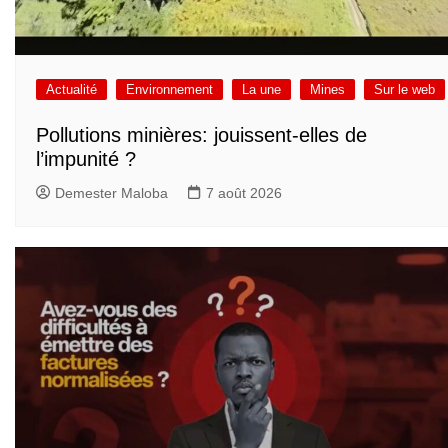
Actualité
Environnement
La une
Mines
Sur le web
Pollutions minières: jouissent-elles de
l’impunité ?
Demester Maloba
7 août 2026