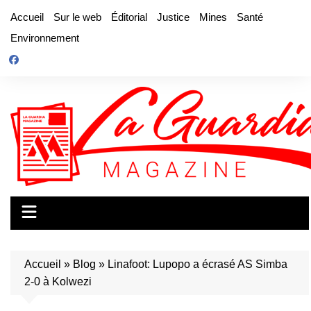
Aller
Accueil
Sur le web
Éditorial
Justice
Mines
Santé
au
Environnement
contenu
Accueil
»
Blog
»
Linafoot: Lupopo a écrasé AS Simba
2-0 à Kolwezi