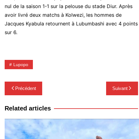
nul de la saison 1-1 sur la pelouse du stade Diur. Après
avoir livré deux matchs à Kolwezi, les hommes de
Jacques Kyabula retournent à Lubumbashi avec 4 points
sur 6.
Lupopo
Navigation
Précédent
Suivant
de
l’article
Related articles