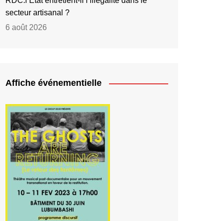
RDC:l’État entretient-il l’illégalité dans le
secteur artisanal ?
6 août 2026
Affiche événementielle