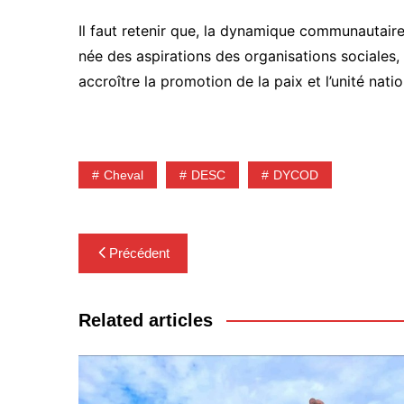
Il faut retenir que, la dynamique communautair
née des aspirations des organisations sociales,
accroître la promotion de la paix et l’unité natio
Cheval
DESC
DYCOD
Navigation
Précédent
de
l’article
Related articles