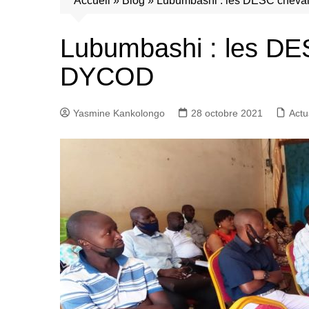
Accueil
»
Blog
»
Lubumbashi : les DESC cheval
Lubumbashi : les DES
DYCOD
Yasmine Kankolongo
28 octobre 2021
Actu