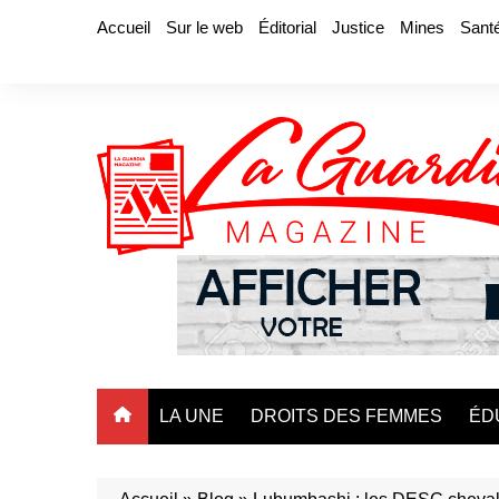
Aller
Accueil
Sur le web
Éditorial
Justice
Mines
Sant
au
contenu
LA UNE
DROITS DES FEMMES
ÉD