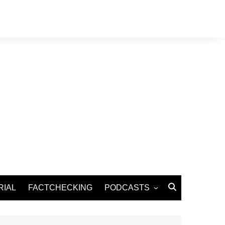
RIAL
FACTCHECKING
PODCASTS
Podcast Santé
Podcast Environnement