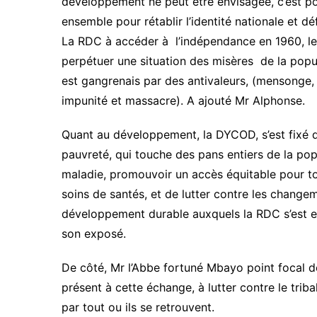
développement ne peut être envisagée, c’est pour
ensemble pour rétablir l’identité nationale et
La RDC à accéder à l’indépendance en 1960, le
perpétuer une situation des misères de la popul
est gangrenais par des antivaleurs, (mensonge, tr
impunité et massacre). A ajouté Mr Alphonse.
Quant au développement, la DYCOD, s’est fixé qu
pauvreté, qui touche des pans entiers de la popu
maladie, promouvoir un accès équitable pour to
soins de santés, et de lutter contre les change
développement durable auxquels la RDC s’est e
son exposé.
De côté, Mr l’Abbe fortuné Mbayo point focal d
présent à cette échange, à lutter contre le trib
par tout ou ils se retrouvent.