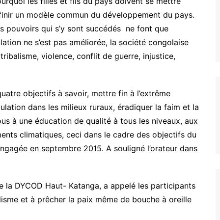
quoi les filles et fils du pays doivent se mettre
 définir un modèle commun du développement du pays.
s pouvoirs qui s’y sont succédés ne font que
ation ne s’est pas améliorée, la société congolaise
ibalisme, violence, conflit de guerre, injustice,
atre objectifs à savoir, mettre fin à l’extrême
lation dans les milieux ruraux, éradiquer la faim et la
us à une éducation de qualité à tous les niveaux, aux
ments climatiques, ceci dans le cadre des objectifs du
ngagée en septembre 2015. A souligné l’orateur dans
e la DYCOD Haut- Katanga, a appelé les participants
alisme et à prêcher la paix même de bouche à oreille