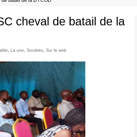
 de batail de la DYCOD
C cheval de batail de la
alité
,
La une
,
Sociétés
,
Sur le web