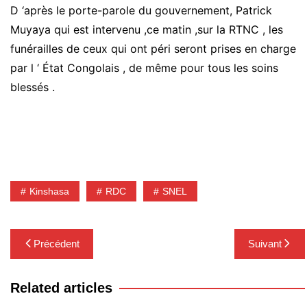
D ‘après le porte-parole du gouvernement, Patrick
Muyaya qui est intervenu ,ce matin ,sur la RTNC , les
funérailles de ceux qui ont péri seront prises en charge
par l ‘ État Congolais , de même pour tous les soins
blessés .
Kinshasa
RDC
SNEL
Navigation
Précédent
Suivant
de
l’article
Related articles