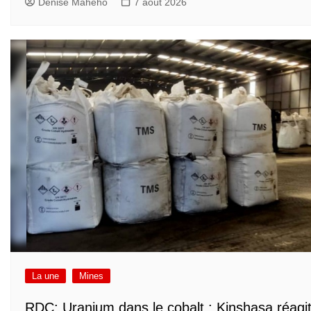
Denise Maheho
7 août 2026
La une
Mines
RDC: Uranium dans le cobalt : Kinshasa réagi