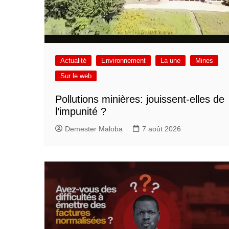
Actualité
Environnement
La une
Mines
Sur le web
Pollutions minières: jouissent-elles de
l’impunité ?
Demester Maloba
7 août 2026