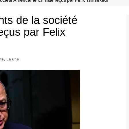
société Américaine Climate reçus par Felix Tshisekedi
ts de la société
eçus par Felix
ité
,
La une