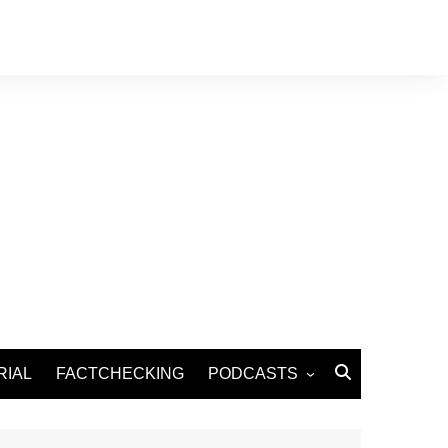
RIAL
FACTCHECKING
PODCASTS
Podcast Santé
Podcast Environnement