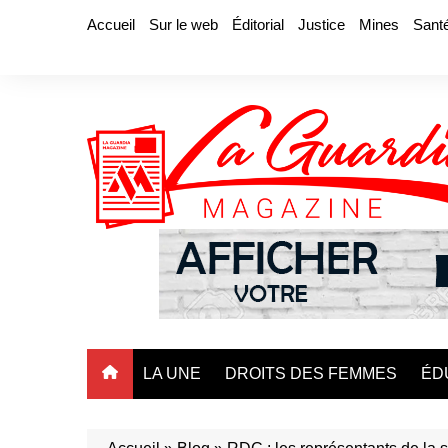
Aller
Accueil
Sur le web
Éditorial
Justice
Mines
Sant
au
contenu
LA UNE
DROITS DES FEMMES
ÉD