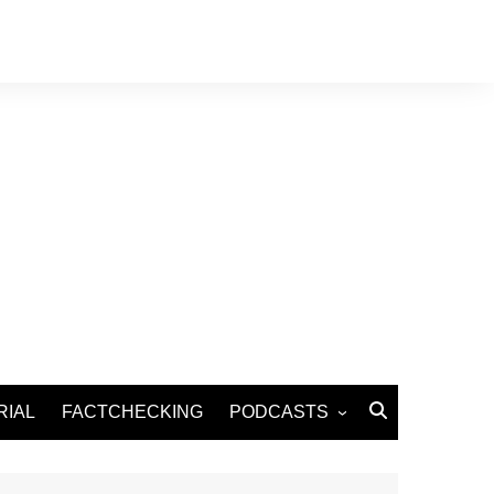
RIAL
FACTCHECKING
PODCASTS
Podcast Santé
Podcast Environnement