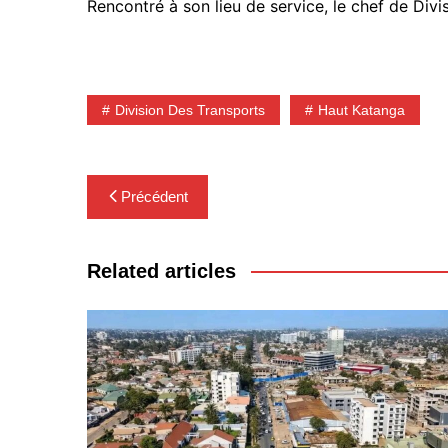
Rencontré à son lieu de service, le chef de Divi
Division Des Transports
Haut Katanga
Navigation
Précédent
de
l’article
Related articles