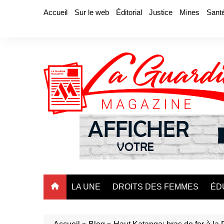
Aller
Accueil
Sur le web
Éditorial
Justice
Mines
Sant
au
contenu
LA UNE
DROITS DES FEMMES
ÉD