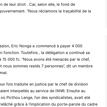
n de leur droit
.
Car, selon elle, le fond de
 gouvernement.
“Nous réclamons la traçabilité de la
ssion
, Eric
Nonga
a commencé à payer 4
000
n fonction.
Toutefois
, la délégation a continué sa
 à 15
000 fc
.
“Nous avons été menacés par le chef,
 et nous sommes restés 7 personnes”, dit un membre
ymat.
eux fois
traduite
en justice par le chef de division
ient interpellés au service de l’
ANR
.
Ensuite au
, où
Picthou
Lenge
, l’un des syndicalistes, avait eté
 relâché grâce à l’implication du porte-parole du cadre