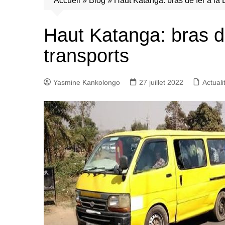
Accueil
»
Blog
»
Haut Katanga: bras de fer à la 
Haut Katanga: bras de
transports
Yasmine Kankolongo
27 juillet 2022
Actuali