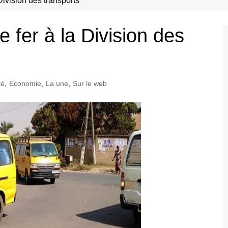
Division des transports
 fer à la Division des
té
,
Economie
,
La une
,
Sur le web