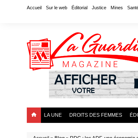
Aller
Accueil
Sur le web
Éditorial
Justice
Mines
Sant
au
contenu
LA UNE
DROITS DES FEMMES
ÉD