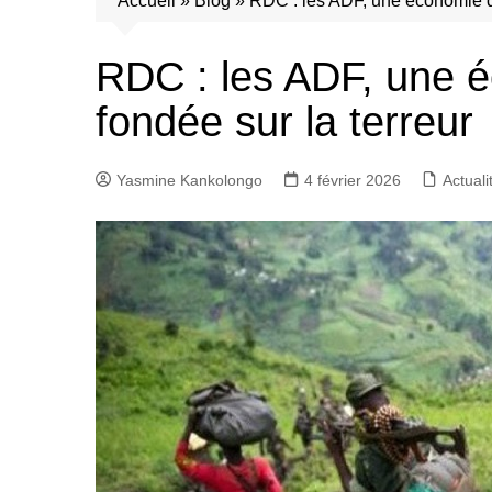
Accueil
»
Blog
»
RDC : les ADF, une économie de
RDC : les ADF, une 
fondée sur la terreur
Yasmine Kankolongo
4 février 2026
Actuali