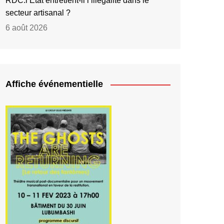
RDC:l’État entretient-il l’illégalité dans le
secteur artisanal ?
6 août 2026
Affiche événementielle