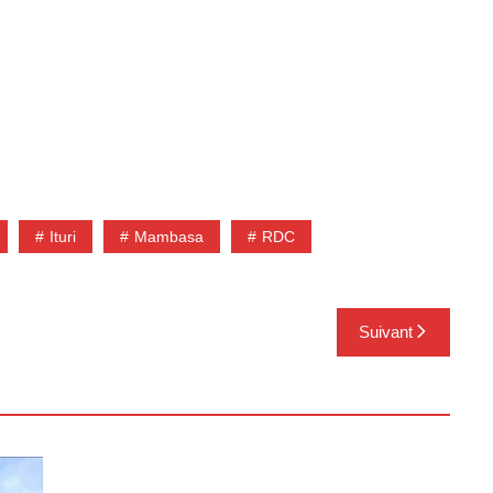
Ituri
Mambasa
RDC
Suivant