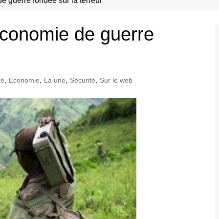
 guerre fondée sur la terreur
économie de guerre
té
,
Economie
,
La une
,
Sécurité
,
Sur le web