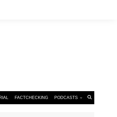
RIAL
FACTCHECKING
PODCASTS
Podcast Santé
Podcast Environnement